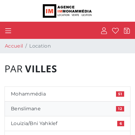
Accueil
Location
PAR
VILLES
Mohammédia
51
Benslimane
12
Louizia/Bni Yahklef
6