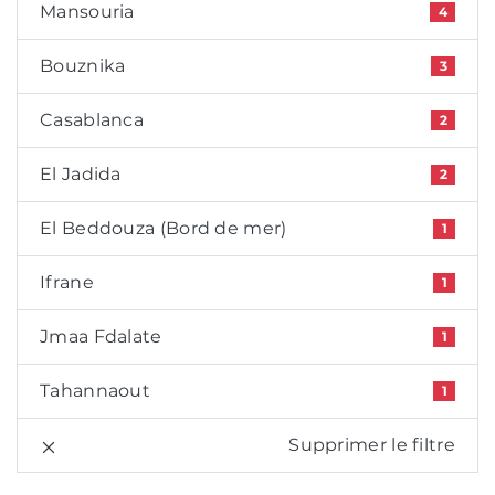
Mansouria
4
Bouznika
3
Casablanca
2
El Jadida
2
El Beddouza (Bord de mer)
1
Ifrane
1
Jmaa Fdalate
1
Tahannaout
1
Supprimer le filtre