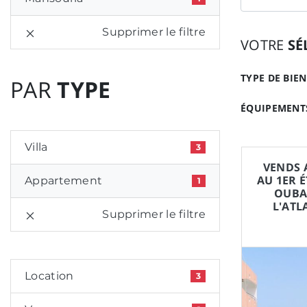
Supprimer le filtre
VOTRE
SÉ
TYPE DE BIEN
PAR
TYPE
ÉQUIPEMENTS
Villa
3
VENDS 
AU 1ER 
Appartement
1
OUBAH
L'ATL
Supprimer le filtre
Location
3