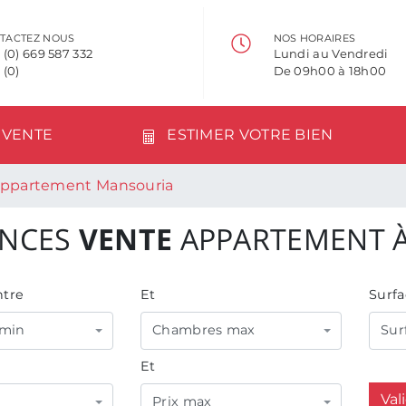
TACTEZ NOUS
NOS HORAIRES
 (0) 669 587 332
Lundi au Vendredi
 (0)
De 09h00 à 18h00
VENTE
ESTIMER VOTRE BIEN
Appartement Mansouria
NCES
VENTE
APPARTEMENT 
tre
Et
Surfa
min
Chambres max
Sur
Et
Val
Prix max