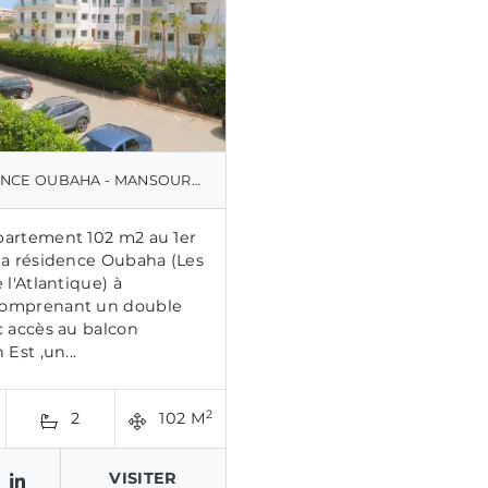
CE OUBAHA - MANSOURIA
artement 102 m2 au 1er
la résidence Oubaha (Les
 l'Atlantique) à
omprenant un double
c accès au balcon
 Est ,un...
2
2
102 M
VISITER