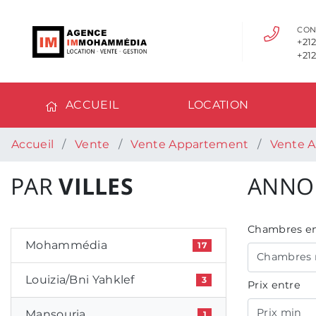
CON
+212
+212
ACCUEIL
LOCATION
Accueil
Vente
Vente Appartement
Vente 
PAR
VILLES
ANNO
Chambres en
Mohammédia
17
Chambres 
Louizia/Bni Yahklef
3
Prix entre
Prix min
Mansouria
1