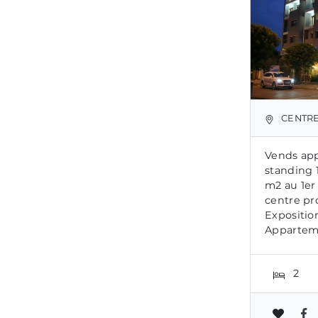
CENTRE
Vends ap
standing 
m2 au 1er
centre pr
Exposition
Apparteme
2