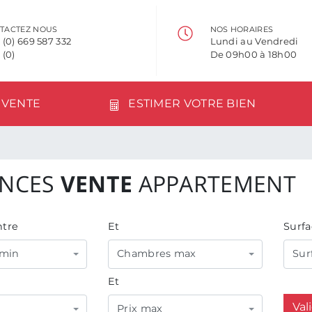
TACTEZ NOUS
NOS HORAIRES
 (0) 669 587 332
Lundi au Vendredi
 (0)
De 09h00 à 18h00
VENTE
ESTIMER VOTRE BIEN
NCES
VENTE
APPARTEMENT
tre
Et
Surfa
min
Chambres max
Sur
Et
Val
Prix max