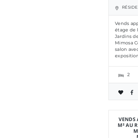
RÉSIDEN
Vends app
étage de 
Jardins de
Mimosa C
salon ave
exposition
2
VENDS 
M² AU R
M