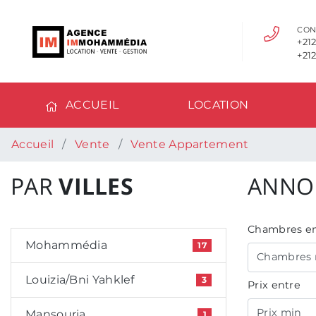
CON
+212
+212
ACCUEIL
LOCATION
Accueil
Vente
Vente Appartement
PAR
VILLES
ANNO
Chambres en
Mohammédia
17
Chambres 
Louizia/Bni Yahklef
3
Prix entre
Prix min
Mansouria
1