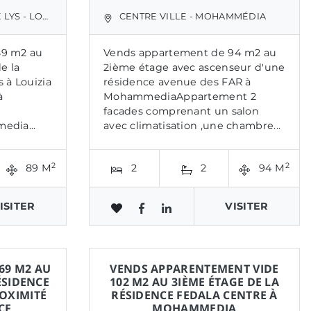
/BNI YAHKLEF
CENTRE VILLE - MOHAMMÉDIA
89 m2 au
Vends appartement de 94 m2 au
e la
2ième étage avec ascenseur d'une
 à Louizia
résidence avenue des FAR à
à
MohammediaAppartement 2
facades comprenant un salon
edia...
avec climatisation ,une chambre...
2
2
89 M
2
2
94 M
ISITER
VISITER
69 M2 AU
VENDS APPARENTEMENT VIDE
ÉSIDENCE
102 M2 AU 3IÈME ÉTAGE DE LA
OXIMITÉ
RÉSIDENCE FEDALA CENTRE À
CF
MOHAMMEDIA