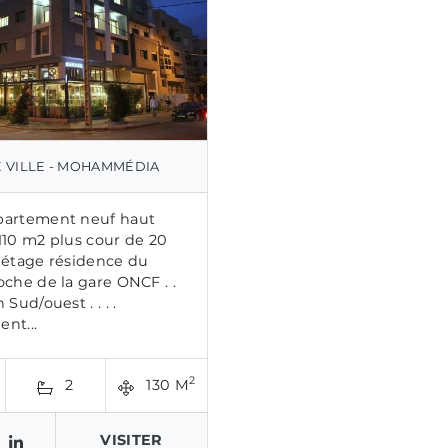
 VILLE - MOHAMMÉDIA
partement neuf haut
110 m2 plus cour de 20
 étage résidence du
oche de la gare ONCF . .
 Sud/ouest . . . .
nt...
2
2
130 M
VISITER