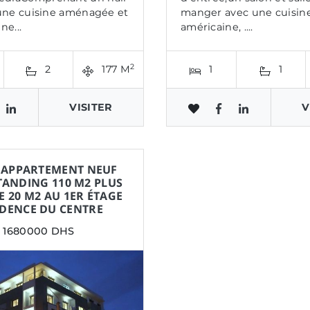
une cuisine aménagée et
manger avec une cuisin
ne...
américaine, ....
2
2
177 M
1
1
VISITER
V
 APPARTEMENT NEUF
TANDING 110 M2 PLUS
 20 M2 AU 1ER ÉTAGE
IDENCE DU CENTRE
1680000 DHS