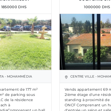
1850000 DHS
1000000 DHS
STA - MOHAMMÉDIA
CENTRE VILLE - MOHA
partement de 177 m²
Vends appartement 69 
m² de parking sous
2ième étage d'une rési
.C de la résidence
standing à proximité de 
ach à
ONCF Comprenant un ha
iaComprenant un hall
d'entrée,un salon et sall