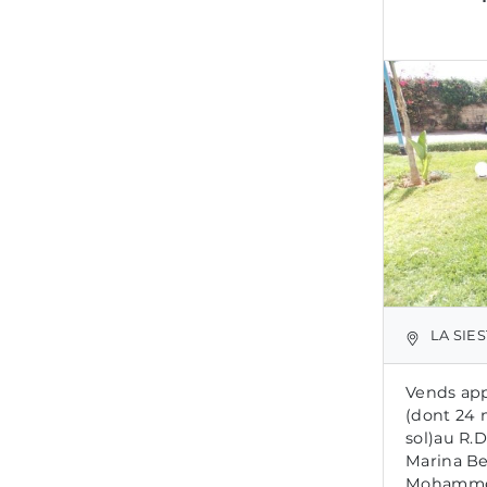
LA SIE
Vends ap
(dont 24 
sol)au R.D
Marina Be
Mohammed