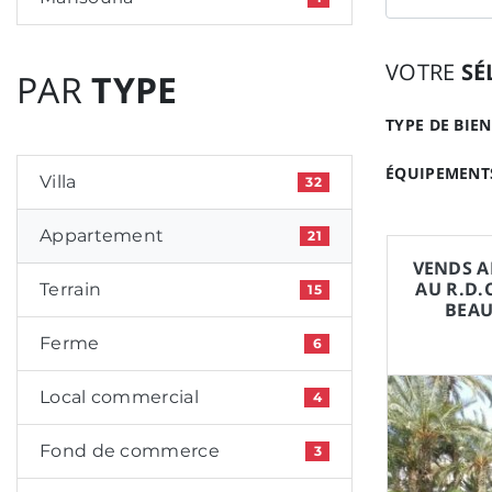
VOTRE
SÉ
PAR
TYPE
TYPE DE BIEN
ÉQUIPEMENTS
Villa
32
Appartement
21
VENDS A
AU R.D.
Terrain
15
BEAU
Ferme
6
Local commercial
4
Fond de commerce
3