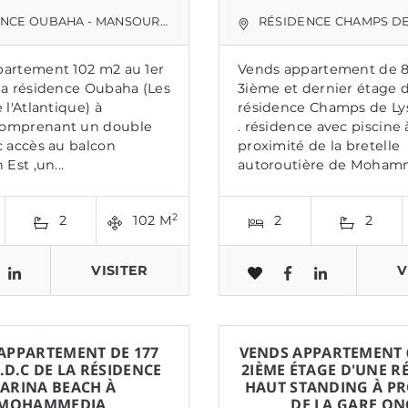
CE OUBAHA - MANSOURIA
RÉSIDENCE CHAMPS DE LYS - LOUIZIA
artement 102 m2 au 1er
Vends appartement de 
la résidence Oubaha (Les
3ième et dernier étage d
 l'Atlantique) à
résidence Champs de Lys
omprenant un double
. résidence avec piscine 
c accès au balcon
proximité de la bretelle
 Est ,un...
autoroutière de Mohamm
2
2
102 M
2
2
VISITER
V
APPARTEMENT DE 177
VENDS APPARTEMENT 
.D.C DE LA RÉSIDENCE
2IÈME ÉTAGE D'UNE R
ARINA BEACH À
HAUT STANDING À PR
MOHAMMEDIA
DE LA GARE ON