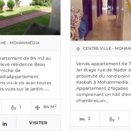
HE - MOHAMMÉDIA
CENTRE VILLE - MOHA
partement de 84 m2 au
Vends appartement de 
élevé résidence Beau
1er étage rue de Nador à
rniche de
proximité du rond point 
diaAppartement
Kasbah à Mohammedia .
ns vis-à-vis avec toutes
Appartement 2 façades
s vues sur le jardin. ....
comprenant un hall d'ent
chambres,un...
2
1
84 M
2
1
VISITER