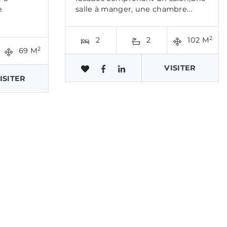
e
salle à manger, une chambre...
2
2
2
102 M
2
69 M
VISITER
ISITER