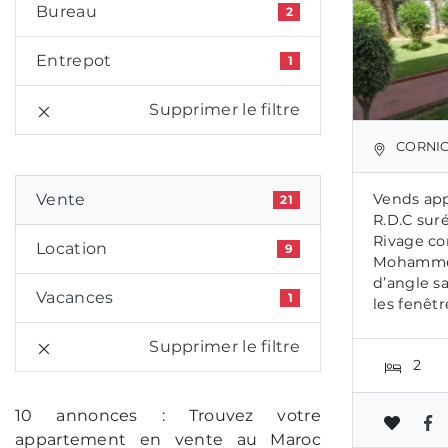
Bureau
2
Entrepot
1
Supprimer le filtre
CORNIC
Vente
Vends ap
21
R.D.C sur
Rivage co
Location
9
Mohamme
d’angle sa
Vacances
1
les fenêtre
Supprimer le filtre
2
10 annonces : Trouvez votre
appartement en vente au Maroc