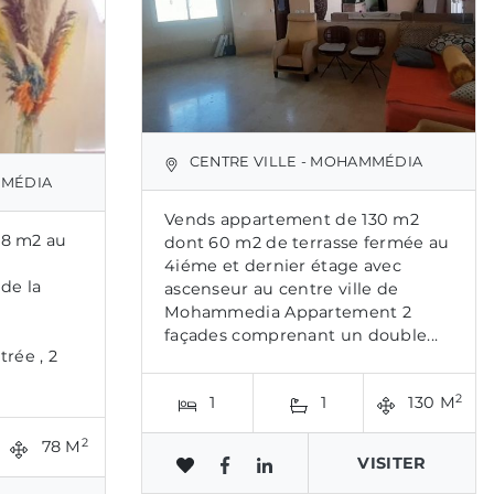
CENTRE VILLE - MOHAMMÉDIA
MMÉDIA
Vends appartement de 130 m2
78 m2 au
dont 60 m2 de terrasse fermée au
4iéme et dernier étage avec
de la
ascenseur au centre ville de
Mohammedia Appartement 2
façades comprenant un double...
rée , 2
2
1
1
130 M
2
78 M
VISITER