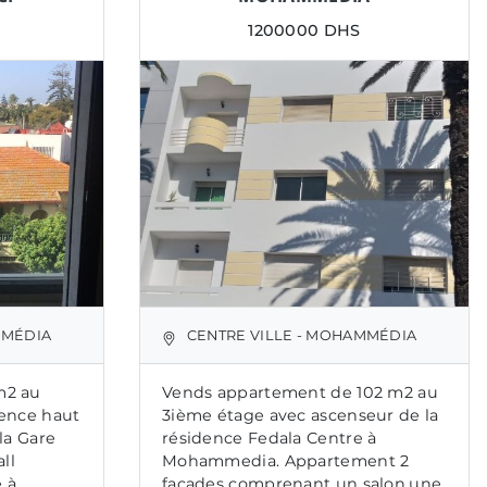
1200000 DHS
MMÉDIA
CENTRE VILLE - MOHAMMÉDIA
m2 au
Vends appartement de 102 m2 au
dence haut
3ième étage avec ascenseur de la
la Gare
résidence Fedala Centre à
ll
Mohammedia. Appartement 2
e à
facades comprenant un salon,une