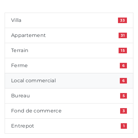
Villa
33
Appartement
31
Terrain
15
Ferme
6
Local commercial
6
Bureau
5
Fond de commerce
3
Entrepot
1