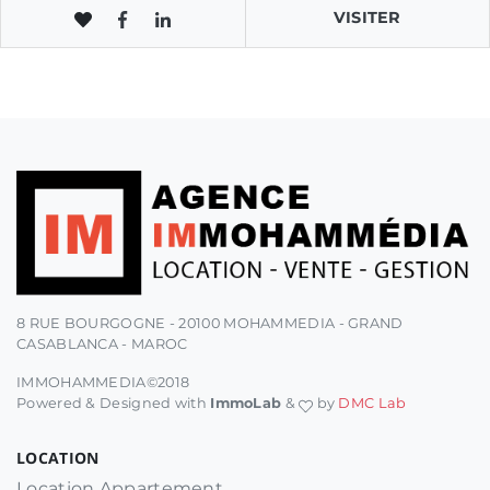
VISITER
8 RUE BOURGOGNE - 20100 MOHAMMEDIA - GRAND
CASABLANCA - MAROC
IMMOHAMMEDIA©2018
Powered & Designed with
ImmoLab
&
by
DMC Lab
LOCATION
Location Appartement