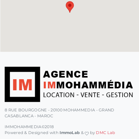
8 RUE BOURGOGNE - 20100 MOHAMMEDIA - GRAND
CASABLANCA - MAROC
IMMOHAMMEDIA©2018
Powered & Designed with
ImmoLab
&
by
DMC Lab