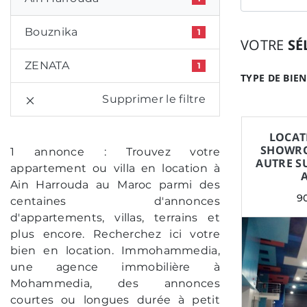
Bouznika
1
VOTRE
SÉ
ZENATA
1
TYPE DE BIEN
Supprimer le filtre
LOCAT
SHOWRO
1 annonce : Trouvez votre
AUTRE S
appartement ou villa en location à
Ain Harrouda au Maroc parmi des
9
centaines d'annonces
d'appartements, villas, terrains et
plus encore. Recherchez ici votre
bien en location. Immohammedia,
une agence immobilière à
Mohammedia, des annonces
courtes ou longues durée à petit