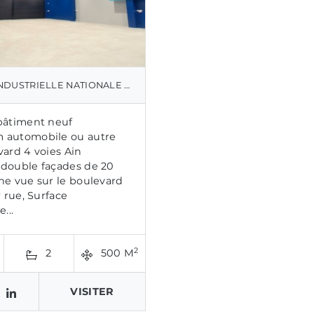
TRIELLE NATIONALE 9 - AIN HARROUDA
bâtiment neuf
 automobile ou autre
vard 4 voies Ain
double façades de 20
ne vue sur le boulevard
r rue, Surface
e...
2
2
500 M
VISITER