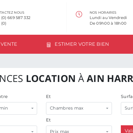
TACTEZ NOUS
NOS HORAIRES
 (0) 669 587 332
Lundi au Vendredi
 (0)
De 09h00 à 18h00
VENTE
ESTIMER VOTRE BIEN
NCES
LOCATION
À
AIN HAR
tre
Et
Surfa
min
Chambres max
Sur
Et
Val
Prix max