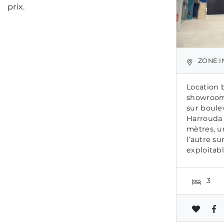
prix.
ZONE INDUS
Location 
showroom
sur boule
Harrouda 
mètres, u
l’autre su
exploitabl
3