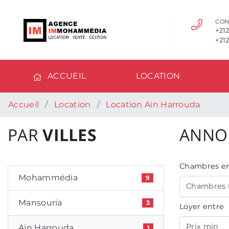
CON
+212
+212
ACCUEIL
LOCATION
Accueil
Location
Location Ain Harrouda
PAR
VILLES
ANNO
Chambres en
Mohammédia
9
Chambres 
Mansouria
3
Loyer entre
Prix min
Ain Harrouda
1