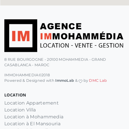
8 RUE BOURGOGNE - 20100 MOHAMMEDIA - GRAND
CASABLANCA - MAROC
IMMOHAMMEDIA©2018
Powered & Designed with
ImmoLab
&
by
DMC Lab
LOCATION
Location Appartement
Location Villa
Location à Mohammedia
Location à El Mansouria