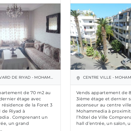
RD DE RIYAD - MOHAMMÉDIA
CENTRE VILLE - MOHA
partement de 70 m2 au
Vends appartement de 8
dernier étage avec
3ième étage et dernier 
 résidence de la Foret 3
ascenseur au centre vill
 de Riyad à
Mohammedia à proximit
ia . Comprenant un
l’hôtel de Ville Compren
trée, un grand
hall d’entrée, un salon, u
..