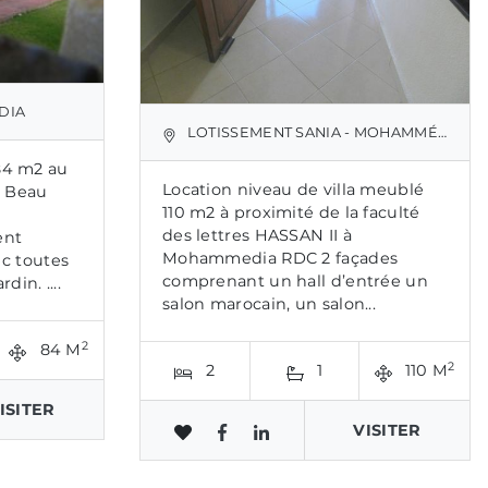
DIA
LOTISSEMENT SANIA - MOHAMMÉDIA
84 m2 au
Location niveau de villa meublé
e Beau
110 m2 à proximité de la faculté
des lettres HASSAN II à
ent
Mohammedia RDC 2 façades
ec toutes
comprenant un hall d’entrée un
rdin. ....
salon marocain, un salon...
2
84 M
2
2
1
110 M
ISITER
VISITER