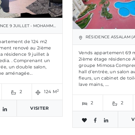
CE 9 JUILLET - MOHAMMÉDIA
RÉSIDENCE ASSALAM (ASWAK ASSALAM)
partement de 124 m2
ment renové au 2ième
Vends appartement 69 
a résidence 9 juillet à
2ième étage résidence 
ia. . Comprenant un
groupe Mimosa Compre
rée, un double salon,
hall d’entrée, un salon a
ne aménagée...
fleurs, un cabinet de toi
lave mains, ....
2
2
124 M
2
2
VISITER
V