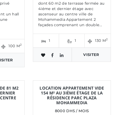
privé
dont 60 m2 de terrasse fermée au
4iéme et dernier étage avec
t un hall
ascenseur au centre ville de
 une
Mohammedia Appartement 2
façades comprenant un double...
2
1
1
130 M
2
100 M
VISITER
ISITER
DE 81 M2
LOCATION APPARTEMENT VIDE
DERNIER
154 M² AU 3IÈME ÉTAGE DE LA
 CENTRE
RÉSIDENCE PARC PLAZA
MOHAMMEDIA
8000 DHS / MOIS