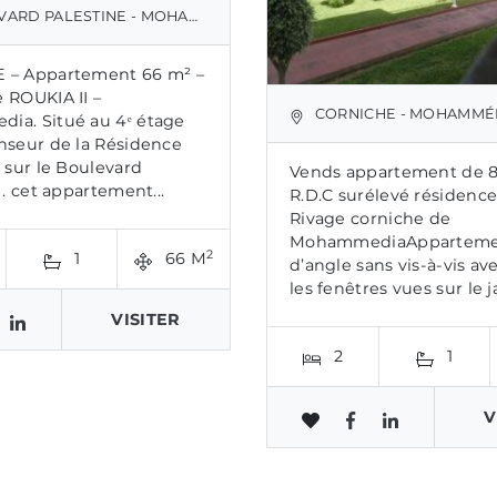
D PALESTINE - MOHAMMÉDIA
 – Appartement 66 m² –
 ROUKIA II –
CORNICHE - MOHAMMÉ
ia. Situé au 4ᵉ étage
nseur de la Résidence
, sur le Boulevard
Vends appartement de 
 . cet appartement...
R.D.C surélevé résidenc
Rivage corniche de
MohammediaAppartem
2
1
66 M
d’angle sans vis-à-vis av
les fenêtres vues sur le ja
VISITER
2
1
V