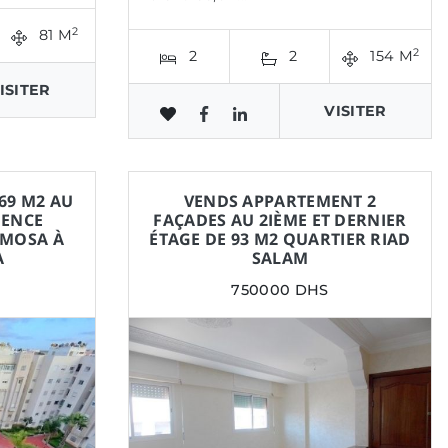
2
81 M
2
2
2
154 M
ISITER
VISITER
69 M2 AU
VENDS APPARTEMENT 2
DENCE
FAÇADES AU 2IÈME ET DERNIER
IMOSA À
ÉTAGE DE 93 M2 QUARTIER RIAD
A
SALAM
750000 DHS