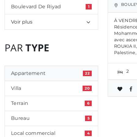
BOULEVAR
Boulevard De Riyad
1
À VENDRE
Voir plus
Résidence
Mohammed
avec asce
PAR
TYPE
ROUKIA II
Palestine,
2
Appartement
22
Villa
20
Terrain
6
Bureau
5
Local commercial
4