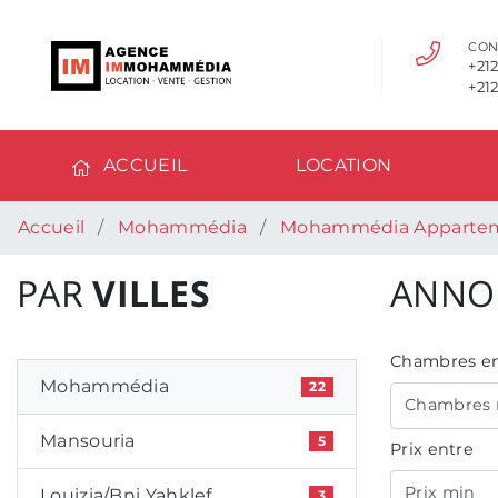
CON
+212
+212
ACCUEIL
LOCATION
Accueil
Mohammédia
Mohammédia Apparte
PAR
VILLES
ANNO
Chambres en
Mohammédia
22
Chambres 
Mansouria
5
Prix entre
Prix min
Louizia/Bni Yahklef
3