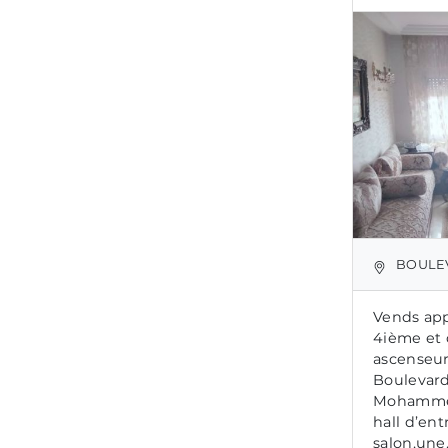
BOULEVA
Vends ap
4ième et 
ascenseur
Boulevard
Mohammed
hall d’en
salon,une.