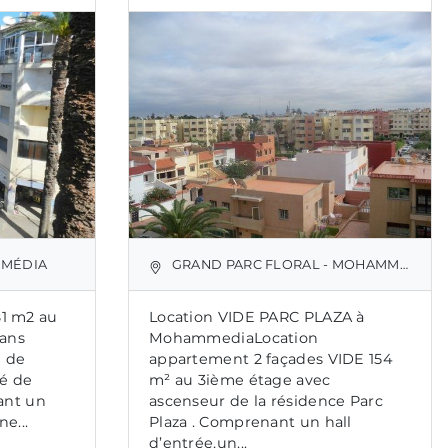
MMÉDIA
GRAND PARC FLORAL - MOHAMMÉDIA
1 m2 au
Location VIDE PARC PLAZA à
sans
MohammediaLocation
e de
appartement 2 façades VIDE 154
é de
m² au 3ième étage avec
ant un
ascenseur de la résidence Parc
ne...
Plaza . Comprenant un hall
d’entrée,un...