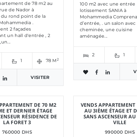
partement de 78 m2 au
100 m2 avec une entrée 
 rue de Nador à
lotissement SANIA à
 du rond point de la
Mohammedia Comprenan
 Mohammedia .
d’entrée, . un salon avec
ent 2 façades
cheminée, une cuisine
t un hall d'entrée , 2
aménagée...
un...
2
1
2
1
78 M
V
VISITER
PPARTEMENT DE 70 M2
VENDS APPARTEMENT 
ME ET DERNIER ÉTAGE
AU 3IÈME ÉTAGE ET 
CENSEUR RÉSIDENCE DE
SANS ASCENSEUR AU
LA FORET 3
VILLE
760000 DHS
990000 DHS