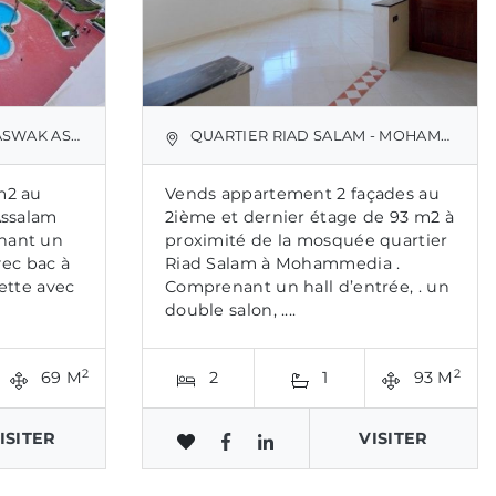
 - MOHAMMÉDIA
QUARTIER RIAD SALAM - MOHAMMÉDIA
m2 au
Vends appartement 2 façades au
Assalam
2ième et dernier étage de 93 m2 à
nant un
proximité de la mosquée quartier
vec bac à
Riad Salam à Mohammedia .
lette avec
Comprenant un hall d’entrée, . un
double salon, ....
2
2
69 M
2
1
93 M
ISITER
VISITER