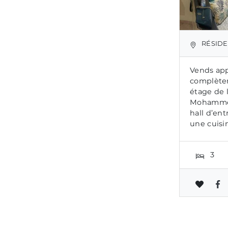
RÉSIDEN
Vends ap
complète
étage de l
Mohammed
hall d’ent
une cuisi
3