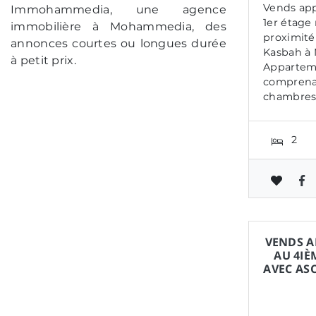
Vends ap
Immohammedia, une agence
1er étage
immobilière à Mohammedia, des
proximité
annonces courtes ou longues durée
Kasbah à
à petit prix.
Appartem
comprenan
chambres,
2
VENDS A
AU 4IÈ
AVEC AS