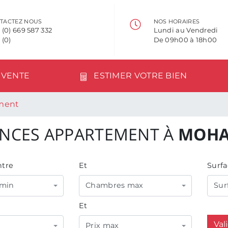
TACTEZ NOUS
NOS HORAIRES
 (0) 669 587 332
Lundi au Vendredi
 (0)
De 09h00 à 18h00
VENTE
ESTIMER VOTRE BIEN
ment
NCES APPARTEMENT À
MOHA
tre
Et
Surfa
min
Chambres max
Sur
Et
Val
Prix max