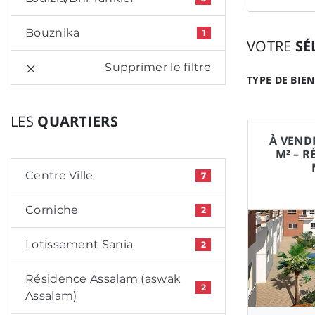
Bouznika
1
VOTRE
SÉ
Supprimer le filtre
TYPE DE BIEN
LES
QUARTIERS
À VEND
M² – R
Centre Ville
7
Corniche
2
Lotissement Sania
2
Résidence Assalam (aswak
2
Assalam)