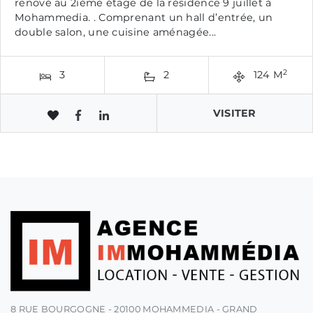
renové au 2ième étage de la résidence 9 juillet à
Mohammedia. . Comprenant un hall d’entrée, un
double salon, une cuisine aménagée...
2
3
2
124 M
VISITER
8 RUE BOURGOGNE - 20100 MOHAMMEDIA - GRAND