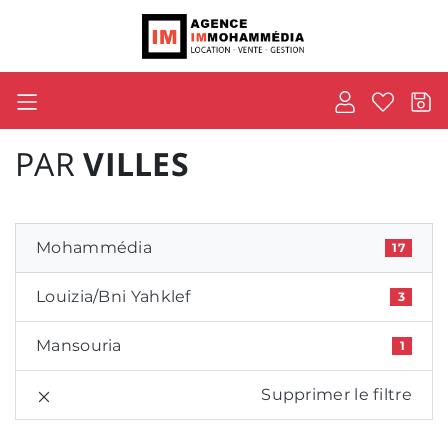
PAR
VILLES
Mohammédia
17
Louizia/Bni Yahklef
3
Mansouria
1
Supprimer le filtre