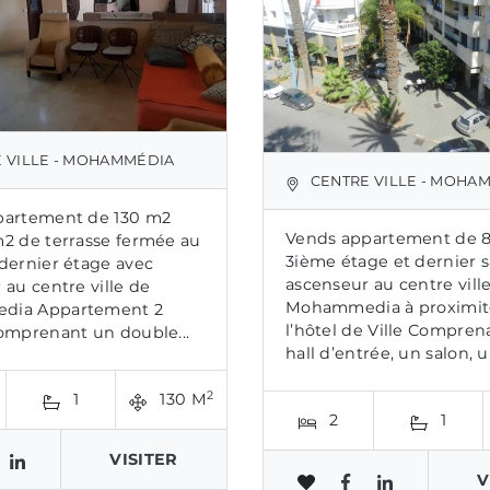
 VILLE - MOHAMMÉDIA
CENTRE VILLE - MOHA
partement de 130 m2
Vends appartement de 8
2 de terrasse fermée au
3ième étage et dernier 
dernier étage avec
ascenseur au centre vill
 au centre ville de
Mohammedia à proximit
ia Appartement 2
l’hôtel de Ville Compren
omprenant un double...
hall d’entrée, un salon, u
2
1
130 M
2
1
VISITER
V