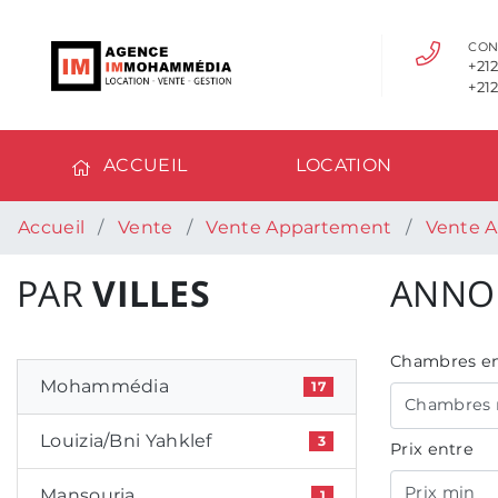
CON
+212
+212
ACCUEIL
LOCATION
Accueil
Vente
Vente Appartement
Vente 
PAR
VILLES
ANNO
Chambres en
Mohammédia
17
Chambres 
Louizia/Bni Yahklef
3
Prix entre
Prix min
Mansouria
1