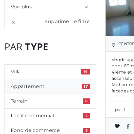
Voir plus
Supprimer le filtre
PAR
TYPE
CENTRE
Vends ap
dont 60 m
Villa
4iéme et 
19
ascenseur
Mohammed
Appartement
17
façades c
Terrain
6
1
Local commercial
4
Fond de commerce
3