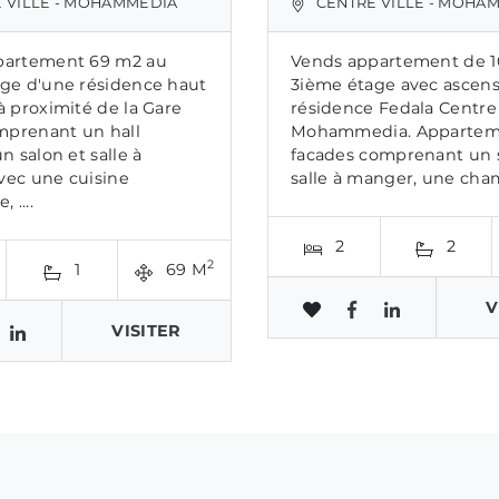
 VILLE - MOHAMMÉDIA
CENTRE VILLE - MOHA
partement 69 m2 au
Vends appartement de 1
ge d'une résidence haut
3ième étage avec ascens
à proximité de la Gare
résidence Fedala Centre
prenant un hall
Mohammedia. Appartem
n salon et salle à
facades comprenant un 
ec une cuisine
salle à manger, une cha
, ....
2
2
2
1
69 M
V
VISITER