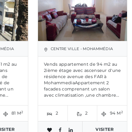
MMÉDIA
CENTRE VILLE - MOHAMMÉDIA
1 m2 au
Vends appartement de 94 m2 au
sans
2ième étage avec ascenseur d'une
e de
résidence avenue des FAR à
é de
MohammediaAppartement 2
ant un
facades comprenant un salon
ne...
avec climatisation ,une chambre...
2
2
81 M
2
2
94 M
ISITER
VISITER