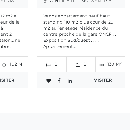
MMÉDIA
CENTRE VILLE - MOHAMMÉDIA
02 m2 au
Vends appartement neuf haut
eur de la
standing 110 m2 plus cour de 20
 à
m2 au 1er étage résidence du
ent 2
centre proche de la gare ONCF . .
salon,une
Exposition Sud/ouest . . . .
mbre...
Appartement...
2
2
102 M
2
2
130 M
ISITER
VISITER