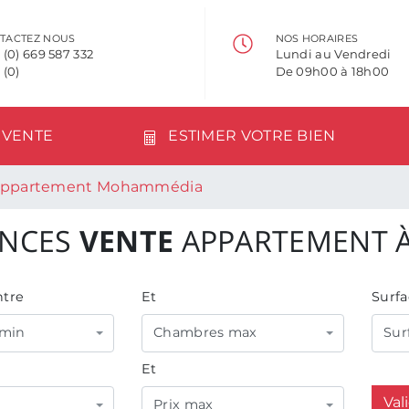
TACTEZ NOUS
NOS HORAIRES
 (0) 669 587 332
Lundi au Vendredi
 (0)
De 09h00 à 18h00
VENTE
ESTIMER VOTRE BIEN
Appartement Mohammédia
NCES
VENTE
APPARTEMENT 
tre
Et
Surfa
min
Chambres max
Sur
Et
Val
Prix max