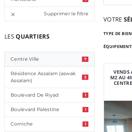
Supprimer le filtre
VOTRE
SÉ
TYPE DE BIEN
LES
QUARTIERS
ÉQUIPEMENTS
Centre Ville
7
VENDS 
Résidence Assalam (aswak
M2 AU 4
2
Assalam)
CENTRE
Boulevard De Riyad
1
Boulevard Palestine
1
Corniche
1