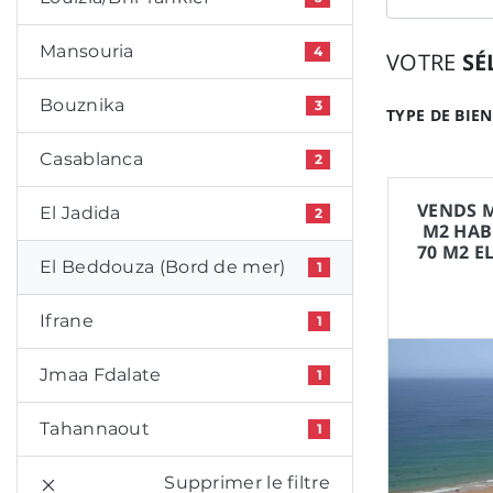
Mansouria
4
VOTRE
SÉ
Bouznika
3
TYPE DE BIEN
Casablanca
2
VENDS M
El Jadida
2
M2 HAB
70 M2 E
El Beddouza (Bord de mer)
1
Ifrane
1
Jmaa Fdalate
1
Tahannaout
1
Supprimer le filtre