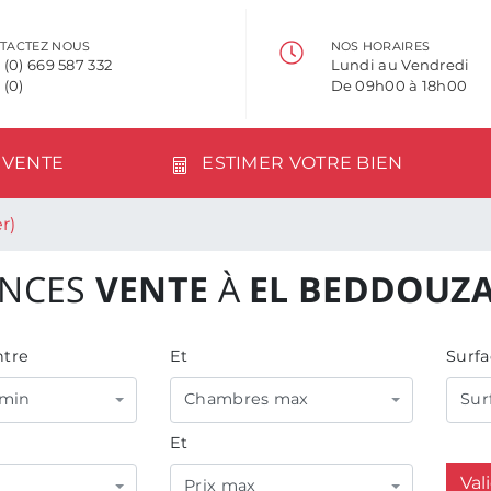
TACTEZ NOUS
NOS HORAIRES
 (0) 669 587 332
Lundi au Vendredi
 (0)
De 09h00 à 18h00
VENTE
ESTIMER VOTRE BIEN
r)
NCES
VENTE
À
EL BEDDOUZA
tre
Et
Surfa
min
Chambres max
Sur
Et
Val
Prix max