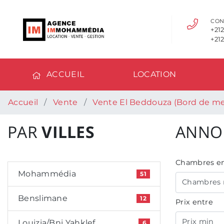
CON
+212
+212
ACCUEIL
LOCATION
Accueil
Vente
Vente El Beddouza (Bord de me
PAR
VILLES
ANNO
Chambres en
Mohammédia
51
Chambres 
Benslimane
12
Prix entre
Prix min
Louizia/Bni Yahklef
6