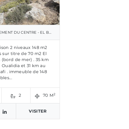
DU CENTRE - EL BEDDOUZA (BORD DE MER)
son 2 niveaux 148 m2
 sur titre de 70 m2 El
(bord de mer) . 35 km
 Oualidia et 31 km au
afi . immeuble de 148
bles...
2
2
70 M
VISITER