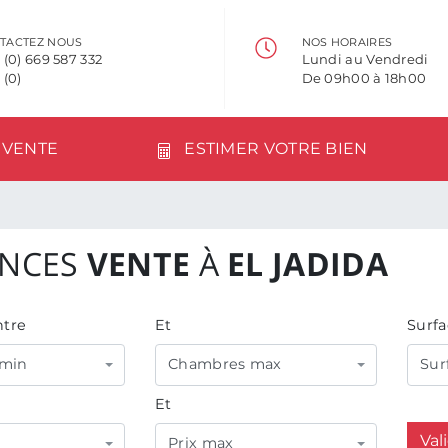
TACTEZ NOUS
NOS HORAIRES
 (0) 669 587 332
Lundi au Vendredi
 (0)
De 09h00 à 18h00
VENTE
ESTIMER VOTRE BIEN
NCES
VENTE
À
EL JADIDA
tre
Et
Surfa
min
Chambres max
Sur
Et
Val
Prix max