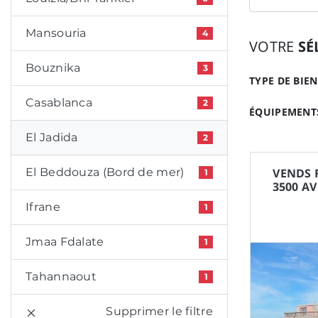
Mansouria
4
VOTRE
SÉ
Bouznika
3
TYPE DE BIEN
Casablanca
2
ÉQUIPEMENTS
El Jadida
2
El Beddouza (Bord de mer)
VENDS 
1
3500 A
Ifrane
1
Jmaa Fdalate
1
Tahannaout
1
Supprimer le filtre