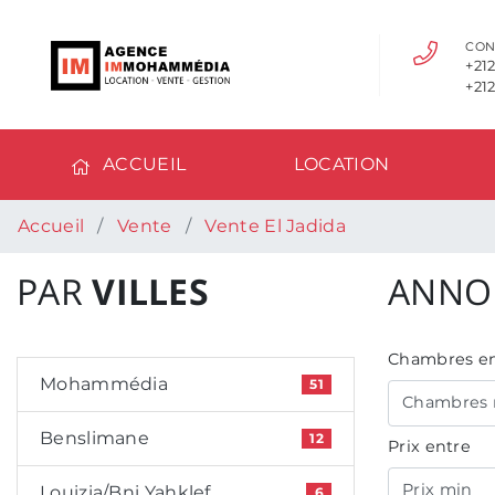
CON
+212
+212
ACCUEIL
LOCATION
Accueil
Vente
Vente El Jadida
PAR
VILLES
ANNO
Chambres en
Mohammédia
51
Chambres 
Benslimane
12
Prix entre
Prix min
Louizia/Bni Yahklef
6