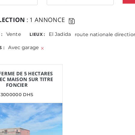
LECTION
: 1 ANNONCE
 :
Vente
LIEUX :
El Jadida
route nationale directi
 :
Avec garage
FERME DE 5 HECTARES
VEC MAISON SUR TITRE
FONCIER
3000000 DHS