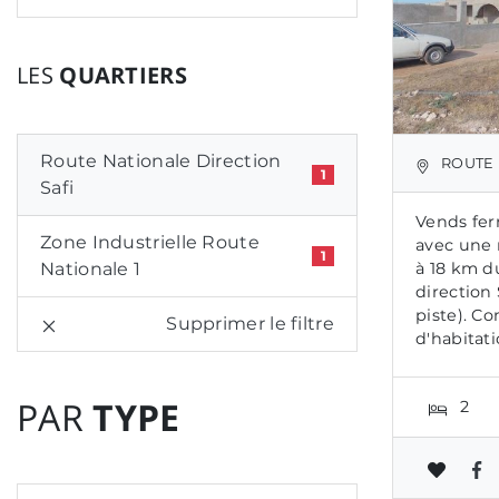
LES
QUARTIERS
Route Nationale Direction
ROUTE NATI
1
Safi
Vends fer
Zone Industrielle Route
avec une 
1
Nationale 1
à 18 km d
direction 
piste). C
Supprimer le filtre
d'habitati
PAR
TYPE
2