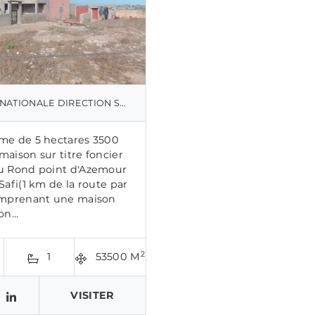
ONALE DIRECTION SAFI - EL JADIDA
me de 5 hectares 3500
maison sur titre foncier
u Rond point d'Azemour
Safi(1 km de la route par
omprenant une maison
on...
2
1
53500 M
VISITER