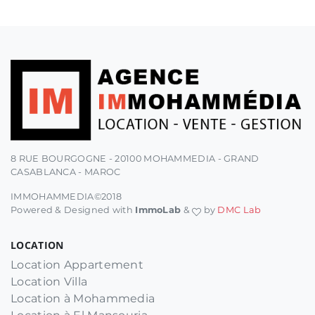
8 RUE BOURGOGNE - 20100 MOHAMMEDIA - GRAND
CASABLANCA - MAROC
IMMOHAMMEDIA©2018
Powered & Designed with
ImmoLab
&
by
DMC Lab
LOCATION
Location Appartement
Location Villa
Location à Mohammedia