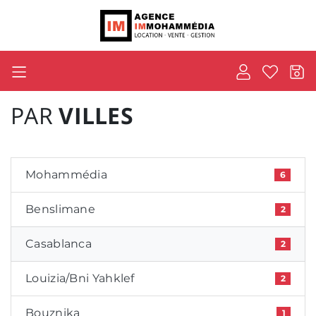
PAR
VILLES
Mohammédia
6
Benslimane
2
Casablanca
2
Louizia/Bni Yahklef
2
Bouznika
1