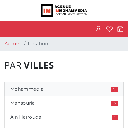
Accueil
Location
PAR
VILLES
Mohammédia
9
Mansouria
3
Ain Harrouda
1