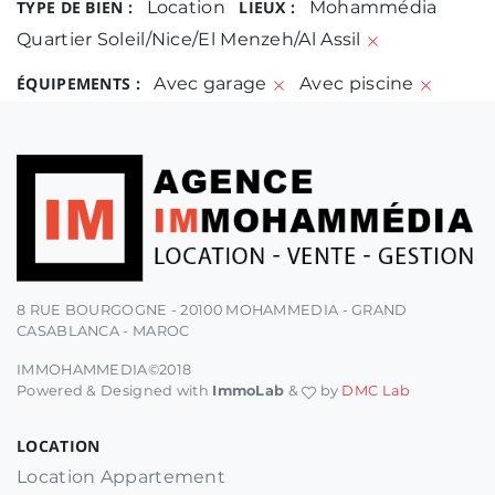
TYPE DE BIEN :
Location
LIEUX :
Mohammédia
Quartier Soleil/Nice/El Menzeh/Al Assil
ÉQUIPEMENTS :
Avec garage
Avec piscine
8 RUE BOURGOGNE - 20100 MOHAMMEDIA - GRAND
CASABLANCA - MAROC
IMMOHAMMEDIA©2018
Powered & Designed with
ImmoLab
&
by
DMC Lab
LOCATION
Location Appartement