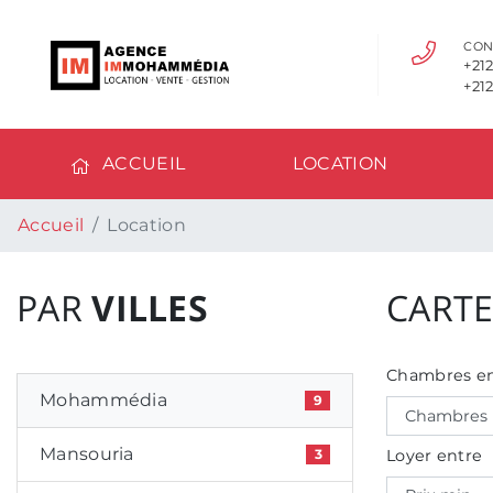
CON
+212
+212
ACCUEIL
LOCATION
Accueil
Location
PAR
VILLES
CARTE
Chambres en
Mohammédia
9
Mansouria
Loyer entre
3