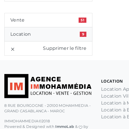
Vente
51
Location
9
Supprimer le filtre
LOCATION
Location A
Location Vil
Location 
8 RUE BOURGOGNE - 20100 MOHAMMEDIA -
Location à 
GRAND CASABLANCA - MAROC
Location à 
IMMOHAMMEDIA©2018
Powered & Designed with
ImmoLab
&
by