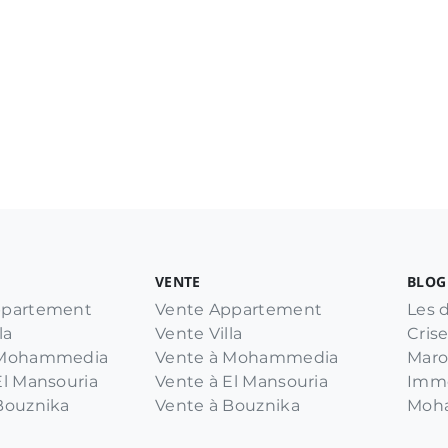
VENTE
BLOG
ppartement
Vente Appartement
Les d
la
Vente Villa
Crise
à Mohammedia
Vente à Mohammedia
Maro
El Mansouria
Vente à El Mansouria
Immo
Bouznika
Vente à Bouznika
Moha