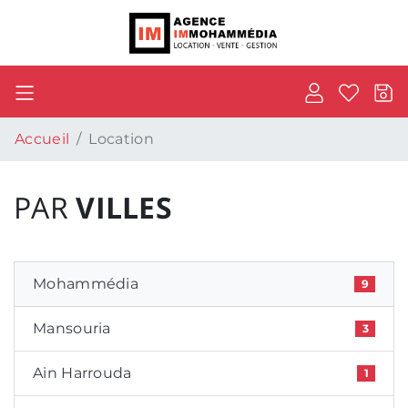
Accueil
Location
PAR
VILLES
Mohammédia
9
Mansouria
3
Ain Harrouda
1