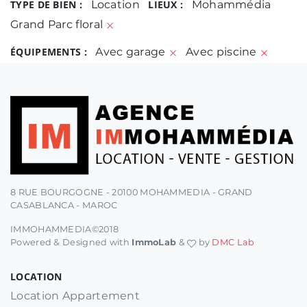
TYPE DE BIEN :
Location
LIEUX :
Mohammédia
Grand Parc floral
ÉQUIPEMENTS :
Avec garage
Avec piscine
8 RUE BOURGOGNE - 20100 MOHAMMEDIA - GRAND
CASABLANCA - MAROC
IMMOHAMMEDIA©2018
Powered & Designed with
ImmoLab
&
by
DMC Lab
LOCATION
Location Appartement