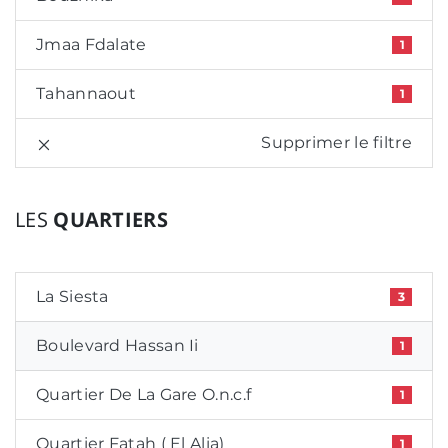
Jmaa Fdalate
1
Tahannaout
1
Supprimer le filtre
LES
QUARTIERS
La Siesta
3
Boulevard Hassan Ii
1
Quartier De La Gare O.n.c.f
1
Quartier Fatah ( El Alia)
1