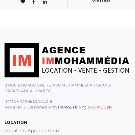
VISITER
8 RUE BOURGOGNE - 20100 MOHAMMEDIA - GRAND
CASABLANCA - MAROC
IMMOHAMMEDIA©2018
Powered & Designed with
ImmoLab
&
by
DMC Lab
LOCATION
Location Appartement