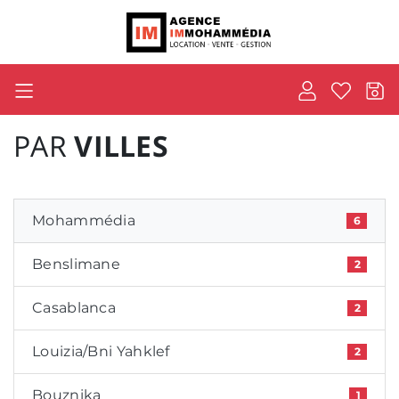
PAR
VILLES
Mohammédia
6
Benslimane
2
Casablanca
2
Louizia/Bni Yahklef
2
Bouznika
1