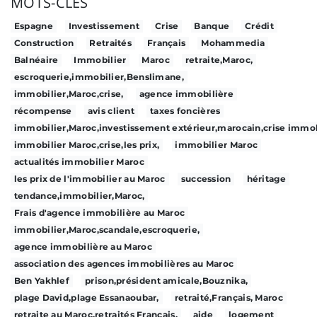
MOTS-CLÉS
Espagne
Investissement
Crise
Banque
Crédit
Construction
Retraités
Français
Mohammedia
Balnéaire
Immobilier
Maroc
retraite,Maroc,
escroquerie,immobilier,Benslimane,
immobilier,Maroc,crise,
agence immobilière
récompense
avis client
taxes foncières
immobilier,Maroc,investissement extérieur,marocain,crise immob
immobilier Maroc,crise,les prix,
immobilier Maroc
actualités immobilier Maroc
les prix de l'immobilier au Maroc
succession
héritage
tendance,immobilier,Maroc,
Frais d'agence immobilière au Maroc
immobilier,Maroc,scandale,escroquerie,
agence immobilière au Maroc
association des agences immobilières au Maroc
Ben Yakhlef
prison,président amicale,Bouznika,
plage David,plage Essanaoubar,
retraité,Français, Maroc
retraite au Maroc,retraités Français,
aide
logement