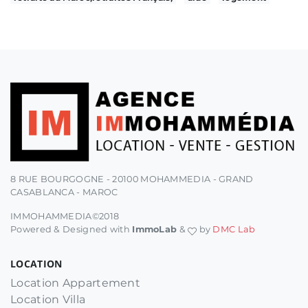
8 RUE BOURGOGNE - 20100 MOHAMMEDIA - GRAND
CASABLANCA - MAROC
IMMOHAMMEDIA©2018
Powered & Designed with
ImmoLab
&
by
DMC Lab
LOCATION
Location Appartement
Location Villa