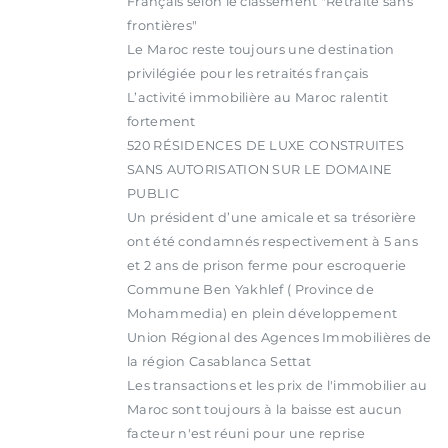
Français selon le classement "Retraite sans
frontières"
Le Maroc reste toujours une destination
privilégiée pour les retraités français
L’activité immobilière au Maroc ralentit
fortement
520 RÉSIDENCES DE LUXE CONSTRUITES
SANS AUTORISATION SUR LE DOMAINE
PUBLIC
Un président d’une amicale et sa trésorière
ont été condamnés respectivement à 5 ans
et 2 ans de prison ferme pour escroquerie
Commune Ben Yakhlef ( Province de
Mohammedia) en plein développement
Union Régional des Agences Immobilières de
la région Casablanca Settat
Les transactions et les prix de l'immobilier au
Maroc sont toujours à la baisse est aucun
facteur n'est réuni pour une reprise