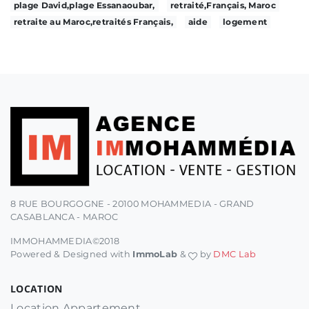
plage David,plage Essanaoubar,
retraité,Français, Maroc
retraite au Maroc,retraités Français,
aide
logement
8 RUE BOURGOGNE - 20100 MOHAMMEDIA - GRAND
CASABLANCA - MAROC
IMMOHAMMEDIA©2018
Powered & Designed with
ImmoLab
&
by
DMC Lab
LOCATION
Location Appartement